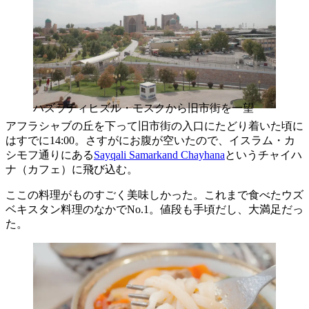
ハズラティヒズル・モスクから旧市街を一望
アフラシャブの丘を下って旧市街の入口にたどり着いた頃に
はすでに14:00。さすがにお腹が空いたので、イスラム・カ
シモフ通りにある
Sayqali Samarkand Chayhana
というチャイハ
ナ（カフェ）に飛び込む。
ここの料理がものすごく美味しかった。これまで食べたウズ
ベキスタン料理のなかでNo.1。値段も手頃だし、大満足だっ
た。