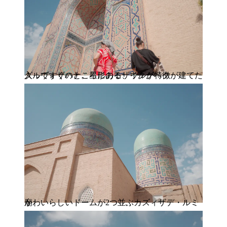
入ってすぐのところにある、ウルグベクが建てたダルヴォザハナ。星形のモザイクが特徴
かわいらしいドームが2つ並ぶカズィザデ・ルミ廟