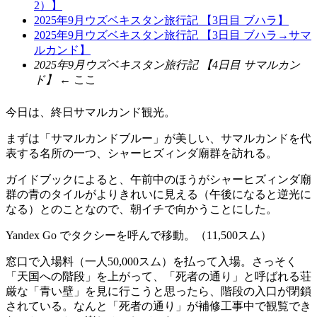
2）】
2025年9月ウズベキスタン旅行記 【3日目 ブハラ】
2025年9月ウズベキスタン旅行記 【3日目 ブハラ→サマ
ルカンド】
2025年9月ウズベキスタン旅行記 【4日目 サマルカン
ド】
← ここ
今日は、終日サマルカンド観光。
まずは「サマルカンドブルー」が美しい、サマルカンドを代
表する名所の一つ、シャーヒズィンダ廟群を訪れる。
ガイドブックによると、午前中のほうがシャーヒズィンダ廟
群の青のタイルがよりきれいに見える（午後になると逆光に
なる）とのことなので、朝イチで向かうことにした。
Yandex Go でタクシーを呼んで移動。（11,500スム）
窓口で入場料（一人50,000スム）を払って入場。さっそく
「天国への階段」を上がって、「死者の通り」と呼ばれる荘
厳な「青い壁」を見に行こうと思ったら、階段の入口が閉鎖
されている。なんと「死者の通り」が補修工事中で観覧でき