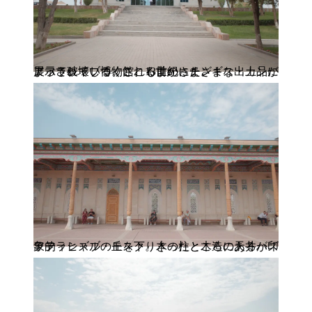
アフラシャブ博物館。13世紀にチンギス・カンによって破壊しつくされる前のさまざまな出土品が展示されている。ここもよかった。
アフラシャブの丘を下りきったところにあるハズラティヒズル・モスク。木の柱と木造の天井が印象的